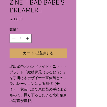
ZINE「BAD BABE'S
DREAMER」
価
￥1,800
格
数量
*
カートに追加する
北出菜奈とハンドメイド・ニット・
ブランド「縷縷夢兎（るるむう）」
を手掛けるデザイナー東佳苗とのコ
ラボレーションによるZINE（冊
子）。衣装は全て東佳苗の手による
もので、撮り下ろしによる北出菜奈
の写真が満載。