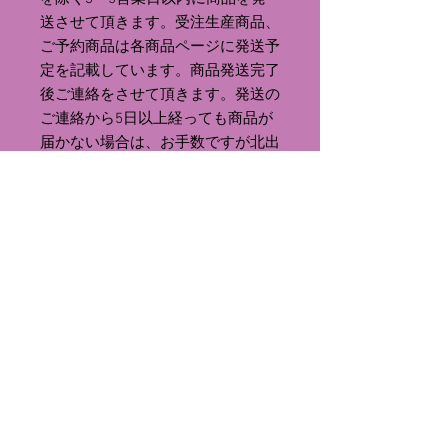
送させて頂きます。受注生産商品、
ご予約商品は各商品ページに発送予
定を記載しています。商品発送完了
後ご連絡をさせて頂きます。発送の
ご連絡から5日以上経っても商品が
届かない場合は、お手数ですが北出
菜奈オフィシャルサイトの
「CONTACT」よりご連絡ください。
・ご注文後のキャンセルは出来ませ
んのでご了承ください。
・携帯電話のメールアドレスをご使
用の方は、ご注文の際に
【@nanakitade.jp】のドメインのメ
ールが受信出来るように設定をお願
い致します。設定されていない場
合、ストアからの「ご注文確認メー