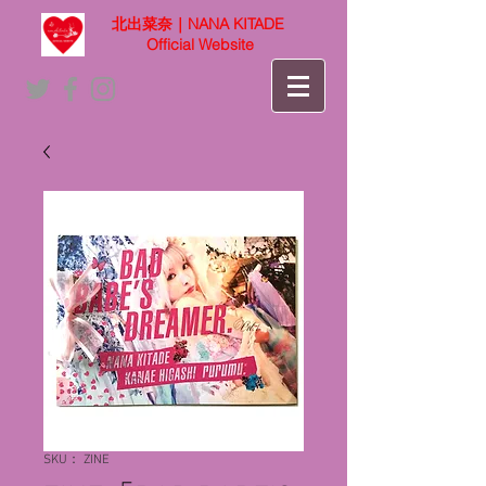
北出菜奈｜NANA KITADE
Official Website
SKU： ZINE