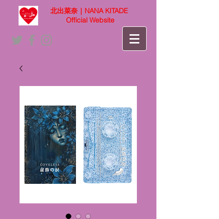
北出菜奈｜NANA KITADE
Official Website