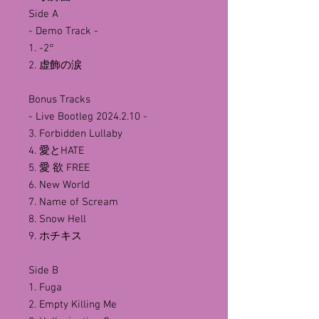
Side A
- Demo Track -
1. -2°
2. 虚飾の涙
Bonus Tracks
- Live Bootleg 2024.2.10 -
3. Forbidden Lullaby
4. 愛とHATE
5. 愛 欲 FREE
6. New World
7. Name of Scream
8. Snow Hell
9. ホチキス
Side B
1. Fuga
2. Empty Killing Me