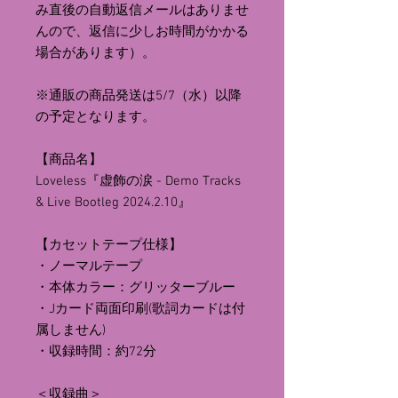
み直後の自動返信メールはありませ
んので、返信に少しお時間がかかる
場合があります）。
※通販の商品発送は5/7（水）以降
の予定となります。
【商品名】
Loveless『虚飾の涙 - Demo Tracks
& Live Bootleg 2024.2.10』
【カセットテープ仕様】
・ノーマルテープ
・本体カラー：グリッターブルー
・Jカード両面印刷(歌詞カードは付
属しません)
・収録時間：約72分
＜収録曲＞