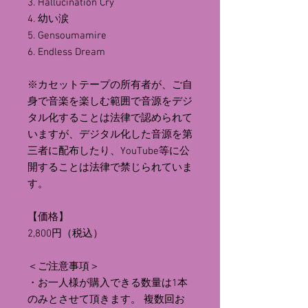
3. Hallucination Cry
4. 幼い涙
5. Gensoumamire
6. Endless Dream
※カセットテープの所有者が、ご自
身で音楽を楽しむ範囲で音源をデジ
タル化することは法律で認められて
いますが、デジタル化した音源を第
三者に配布したり、YouTube等に公
開することは法律で禁じられていま
す。
【価格】
2,800円（税込）
＜ご注意事項＞
・お一人様が購入できる数量は1本
のみとさせて頂きます。 複数回お