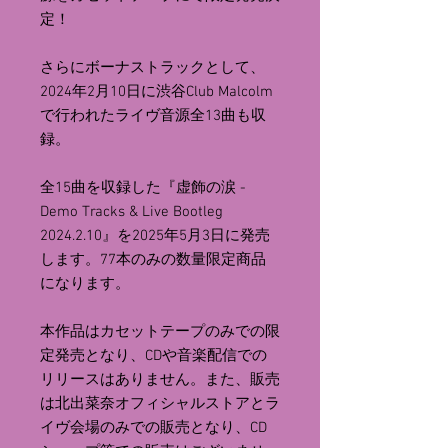
定！
さらにボーナストラックとして、
2024年2月10日に渋谷Club Malcolm
で行われたライヴ音源全13曲も収
録。
全15曲を収録した『虚飾の涙 -
Demo Tracks & Live Bootleg
2024.2.10』を2025年5月3日に発売
します。77本のみの数量限定商品
になります。
本作品はカセットテープのみでの限
定発売となり、CDや音楽配信での
リリースはありません。また、販売
は北出菜奈オフィシャルストアとラ
イヴ会場のみでの販売となり、CD