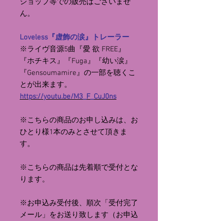
ショップ等での販売はございませ
ん。
Loveless『虚飾の涙』トレーラー
※ライヴ音源5曲『愛 欲 FREE』
『ホチキス』『Fuga』『幼い涙』
『Gensoumamire』の一部を聴くこ
とが出来ます。
https://youtu.be/M3_F_CuJ0ns
※こちらの商品のお申し込みは、お
ひとり様1本のみとさせて頂きま
す。
※こちらの商品は先着順で受付とな
ります。
※お申込み受付後、順次「受付完了
メール」をお送り致します（お申込