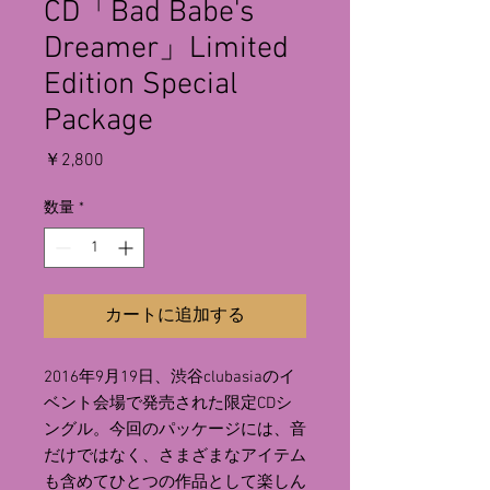
CD「Bad Babe's
Dreamer」Limited
Edition Special
Package
価
￥2,800
格
数量
*
カートに追加する
2016年9月19日、渋谷clubasiaのイ
ベント会場で発売された限定CDシ
ングル。今回のパッケージには、音
だけではなく、さまざまなアイテム
も含めてひとつの作品として楽しん