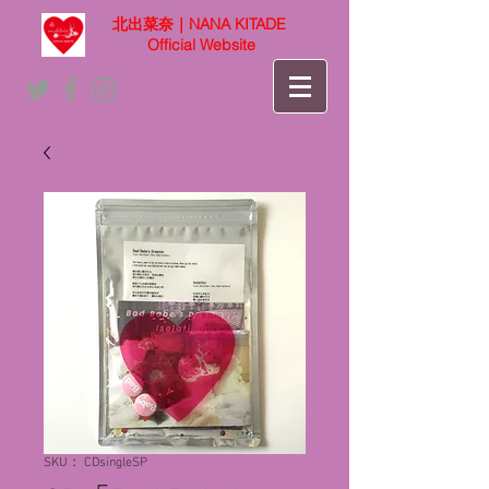
北出菜奈｜NANA KITADE
Official Website
SKU： CDsingleSP