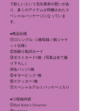
で欲しいという北出菜奈の想いがあ
り、多くのアイテムが同梱されたス
ペシャルパッケージになっていま
す。
●商品仕様
①CDシングル（2曲収録／紙ジャケ
ット仕様）
②別刷り歌詞カード
③ポストカード5枚（写真は全て撮
り下ろし）
④缶バッジ2個
⑤ギターピック1枚
⑥ステッカー1枚
⑦スペシャルアルミパッケージ入り
●CD収録内容
①Bad Babe's Dreamer